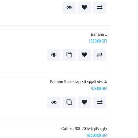
Banana L
1,380.00
SR
Banana Racer I شنطة الموزه للجاريه
979.00
SR
Catrike 700 I جاريه كاترايك 700
18,500.00
SR