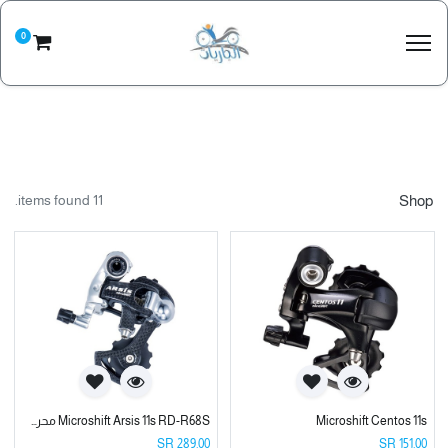
0
11 items found.
Shop
Microshift Centos 11s
Microshift Arsis 11s RD-R68S محرك خلفي للدراجة 11 سرعه مايكروشفت
SR
289.00
SR
151.00