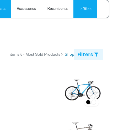
arts
Accessories
Recumbents
Bikes
Filters
- 6 items
Most Sold Products
Shop
6