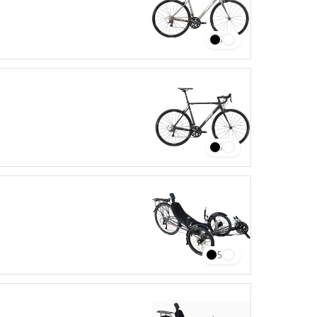
6
6
15