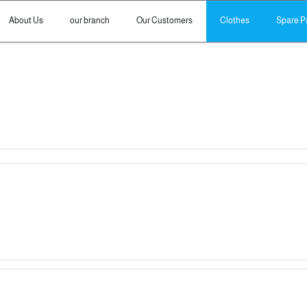
About Us
our branch
Our Customers
Clothes
Spare P