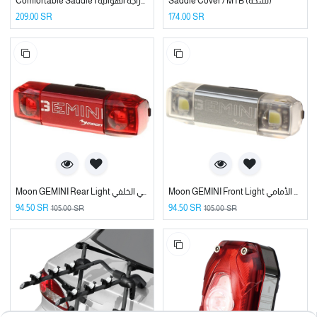
Saddle Cover / MTB (نسخة)
Comfortable Saddle I مقعد سرج مريح للدراجة الهوائية
209.00
SR
174.00
SR
Moon GEMINI Front Light مصباح مون جيمني الأمامي
Moon GEMINI Rear Light مصباح مون جيمني الخلفي
94.50
SR
94.50
SR
105.00
SR
105.00
SR