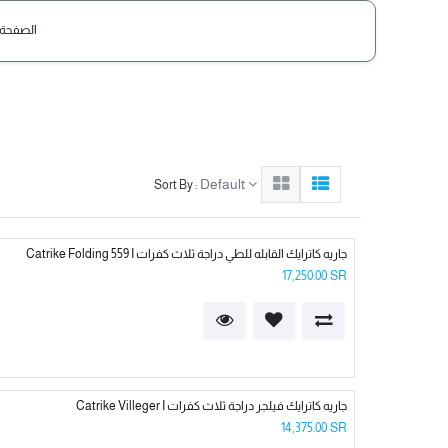
الصفحة 
Default
Sort By :
Catrike Folding 559 I جاريه كاترايك القابله للطي دراجة ثلاث كفرات
17,250.00
SR
Catrike Villeger I جاريه كاترايك فيلجر دراجة ثلاث كفرات
14,375.00
SR