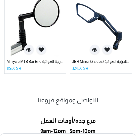
JBR Mirror (2 sides) مرايا للدراجة الهوائية
Mirrycle MTB Bar End مرايا الدراجة الهوائية
115.00
SR
324.00
SR
للتواصل ومواقع فروعنا
فرع جدة/أوقات العمل
9am-12pm 5pm-10pm