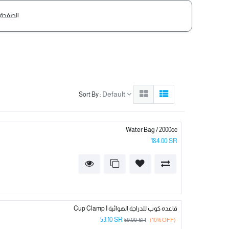
الصفحة 
Default
Sort By :
Water Bag / 2000cc
184.00
SR
Cup Clamp I قاعده كوب للدراجة الهوائية
53.10
SR
59.00
SR
(10% OFF)