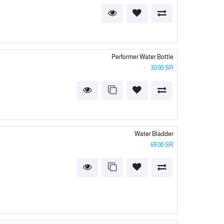
Performer Water Bottle
30.00
SR
Water Bladder
69.00
SR