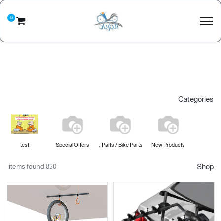
0
Categories
test
Special Offers
Spare Parts / Bike Parts
New Products
850 items found.
Shop