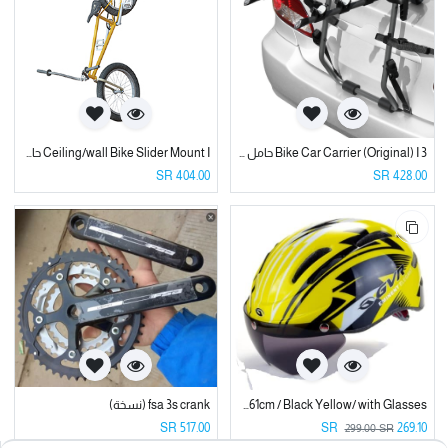
3 Bike Car Carrier (Original) I حامل دراجة للسيارة ثلاثي
Ceiling/wall Bike Slider Mount I حامل دراجة هوائية جداري
SR
404.00
SR
428.00
Helmet/ 17 Ventilations / 250g / 56~61cm / Black Yellow/ with Glasses خوذه دراجة هوائية ماركه جيفيار
fsa 3s crank (نسخة)
SR
517.00
SR
269.10
299.00
SR