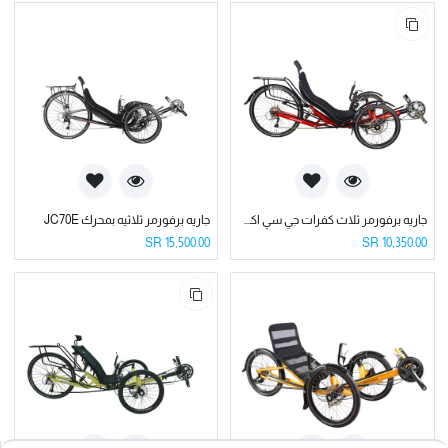
جاريه برفورمر ثلاث كفرات جي سي اكس بمساعدات خلفيه Performer Trike JCX
جاريه برفورمر ثلاثيه بمحرك JC70E
SR
15,500.00
SR
10,350.00