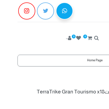
0
0
Home Page
Terr