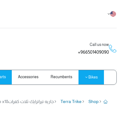
Call us now
966501409090+
arts
Accessories
Recumbents
Bikes
Shop
Terra Trike
جاريه تيراترايك ثلاث كفراتTerraTrike Gran Tourismo x18