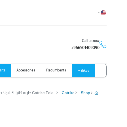
Call us now
966501409090+
arts
Accessories
Recumbents
Bikes
Shop
Catrike
Catrike Eola I جاريه كاترايك ايولا دراجة ثلاث كفرات