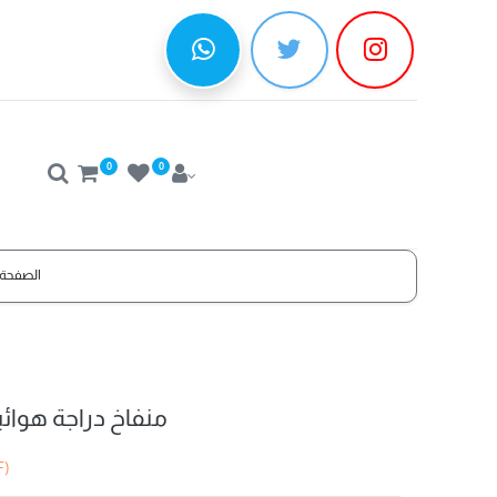
0
0
الصفحة 
Floor Pump JBR Pro منفاخ دراجة هوا
F)