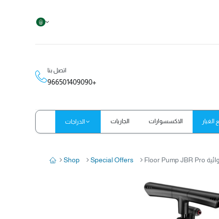
اتصل بنا
966501409090+
الغيار
الاكسسوارات
الجاريات
الدراجات
ة هوائية
Special Offers
Shop