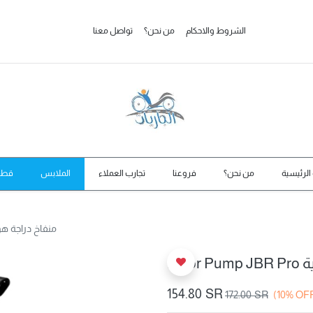
الشروط والاحكام
من نحن؟
تواصل معنا
الرئيسية
من نحن؟
فروعنا
تجارب العملاء
الملابس
قطع 
Floor Pump JBR Pro منفاخ دراج
ئية
154.80
SR
172.00
SR
(10% OF