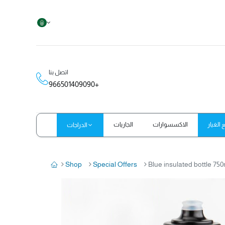
اتصل بنا
966501409090+
الغيار
الاكسسوارات
الجاريات
الدراجات
Shop
Special Offers