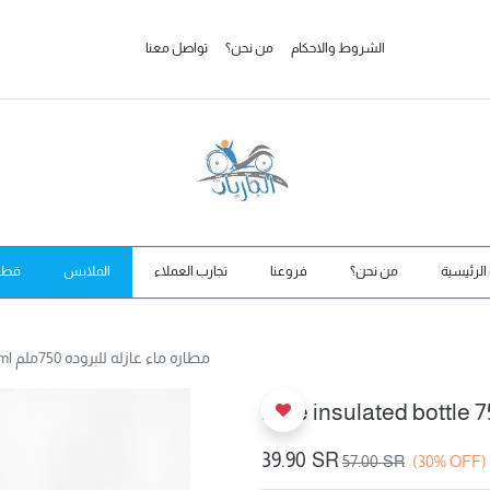
الشروط والاحكام
من نحن؟
تواصل معنا
الرئيسية
من نحن؟
فروعنا
تجارب العملاء
الملابس
قطع 
Blue insulated bottle 750ml مطاره ماء عازله للبروده 750ملم
39.90
SR
57.00
SR
(30% OFF)